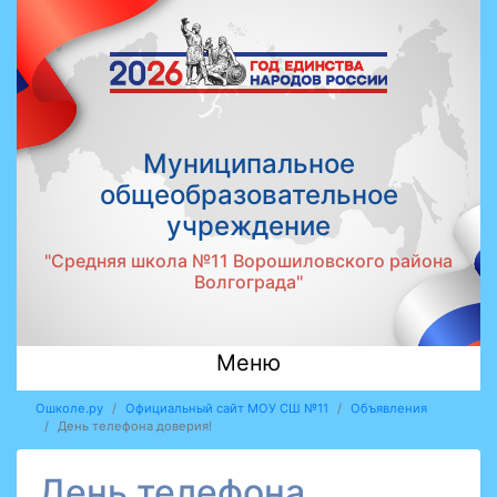
Муниципальное
общеобразовательное
учреждение
"Средняя школа №11 Ворошиловского района
Волгограда"
Меню
Ошколе.ру
Официальный сайт МОУ СШ №11
Объявления
День телефона доверия!
День телефона