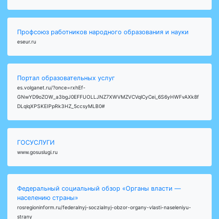
Профсоюз работников народного образования и науки
eseur.ru
Портал образовательных услуг
es.volganet.ru/?once=rxhEf-
GNwYD9oZOW_a3bgJ0EFFUOLLJNZ7XWVMZVCVqlCyCei_6S6yHWFvAXk8f
DLqlqXPSKEIPpRk3HZ_5ccsyMLB0#
ГОСУСЛУГИ
www.gosuslugi.ru
Федеральный социальный обзор «Органы власти —
населению страны»
rosregioninform.ru/federalnyj-soczialnyj-obzor-organy-vlasti-naseleniyu-
strany